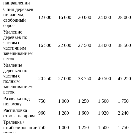
направлении
Спил деревьев
по частям,
12 000
16 000
20 000
24 000
28 000
свободный
сброс
Удаление
деревьев по
частям с
16 500
22 000
27 500
33 000
38 500
частичным
завешиванием
веток
Удаление
деревьев по
частям с
20 250
27 000
33 750
40 500
47 250
полным
завешиванием
веток
Разделка под
750
1 000
1 250
1 500
1 750
погрузку
Распиловка
960
1 280
1 600
1 920
2 240
ствола на дрова
Трелевка /
штабелирование
750
1 000
1 250
1 500
1 750
ствола