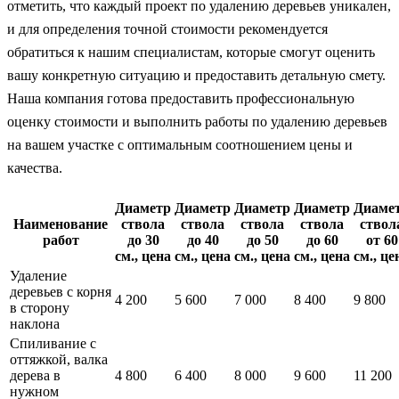
отметить, что каждый проект по удалению деревьев уникален,
и для определения точной стоимости рекомендуется
обратиться к нашим специалистам, которые смогут оценить
вашу конкретную ситуацию и предоставить детальную смету.
Наша компания готова предоставить профессиональную
оценку стоимости и выполнить работы по удалению деревьев
на вашем участке с оптимальным соотношением цены и
качества.
Диаметр
Диаметр
Диаметр
Диаметр
Диаме
Наименование
ствола
ствола
ствола
ствола
ствол
работ
до 30
до 40
до 50
до 60
от 60
см., цена
см., цена
см., цена
см., цена
см., це
Удаление
деревьев с корня
4 200
5 600
7 000
8 400
9 800
в сторону
наклона
Спиливание с
оттяжкой, валка
дерева в
4 800
6 400
8 000
9 600
11 200
нужном