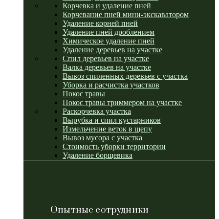
Корчевка и удаление пней
Корчевание пней мини-экскаватором
Удаление корней пней
Удаление пней дроблением
Химическое удаление пней
Удаление деревьев на участке
Спил деревьев на участке
Валка деревьев на участке
Вывоз спиленных деревьев с участка
Уборка и расчистка участков
Покос травы
Покос травы триммером на участке
Раскорчевка участка
Вырубка и спил кустарников
Измельчение веток в щепу
Вывоз мусора с участка
Стоимость уборки территории
Удаление борщевика
Опытные сотрудники