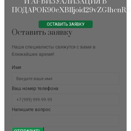
И AI-ВИЗУАЛИЗАЦИЯ В
ПОДАРОК90eXBlIjoid29vZG1hcnRfc
ОСТАВИТЬ ЗАЯВКУ
Оставить заявку
Наши специалисты свяжутся с вами в
ближайшее время!
Имя
Ваш номер телефона
Напишите вопрос