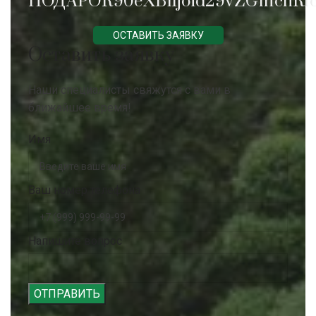
ПОДАРОК90eXBlIjoid29vZG1hcnRfc
ОСТАВИТЬ ЗАЯВКУ
Оставить заявку
Наши специалисты свяжутся с вами в
ближайшее время!
Имя
Ваш номер телефона
Напишите вопрос
ОТПРАВИТЬ