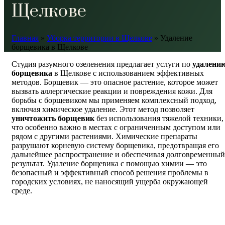
Щелкове
Главная
»
Уборка территории в Щелкове
»
Удаление
борщевика в Щелкове
Студия разумного озеленения предлагает услуги по
удалени
борщевика
в Щелкове с использованием эффективных
методов. Борщевик — это опасное растение, которое может
вызвать аллергические реакции и повреждения кожи. Для
борьбы с борщевиком мы применяем комплексный подход,
включая химическое удаление. Этот метод позволяет
уничтожить борщевик
без использования тяжелой техники,
что особенно важно в местах с ограниченным доступом или
рядом с другими растениями. Химические препараты
разрушают корневую систему борщевика, предотвращая его
дальнейшее распространение и обеспечивая долговременный
результат. Удаление борщевика с помощью химии — это
безопасный и эффективный способ решения проблемы в
городских условиях, не наносящий ущерба окружающей
среде.