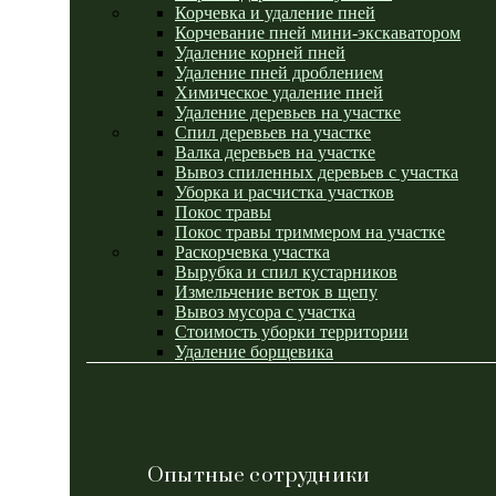
Корчевка и удаление пней
Корчевание пней мини-экскаватором
Удаление корней пней
Удаление пней дроблением
Химическое удаление пней
Удаление деревьев на участке
Спил деревьев на участке
Валка деревьев на участке
Вывоз спиленных деревьев с участка
Уборка и расчистка участков
Покос травы
Покос травы триммером на участке
Раскорчевка участка
Вырубка и спил кустарников
Измельчение веток в щепу
Вывоз мусора с участка
Стоимость уборки территории
Удаление борщевика
Опытные сотрудники