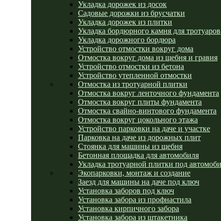
Укладка дорожек из досок
Садовые дорожки из брусчатки
Укладка дорожек из плитки
Укладка бордюрного камня для тротуаров
Укладка дорожного бордюра
Устройство отмостки вокруг дома
Отмостка вокруг дома из щебня и гравия
Устройство отмостки из бетона
Устройство утепленной отмостки
Отмостка из тротуарной плитки
Отмостка вокруг ленточного фундамента
Отмостка вокруг плиты фундамента
Отмостка свайно-винтового фундамента
Отмостка вокруг цокольного этажа
Устройство парковки на даче и участке
Парковка на даче из дорожных плит
Стоянка для машины из щебня
Бетонная площадка для автомобиля
Укладка тротуарной плитки под автомоб
Экопарковки, монтаж и создание
Заезд для машины на даче под ключ
Установка заборов под ключ
Установка забора из профнастила
Установка кирпичного забора
Установка забора из штакетника