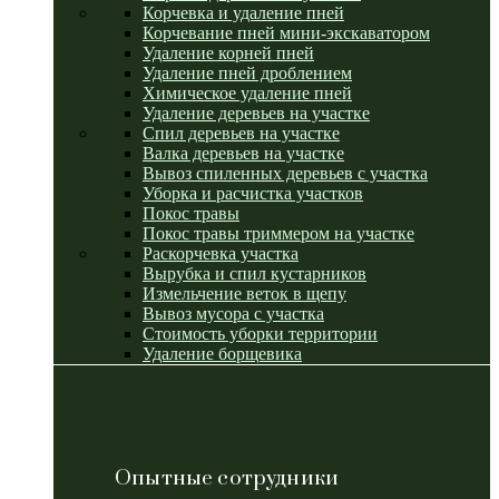
Корчевка и удаление пней
Корчевание пней мини-экскаватором
Удаление корней пней
Удаление пней дроблением
Химическое удаление пней
Удаление деревьев на участке
Спил деревьев на участке
Валка деревьев на участке
Вывоз спиленных деревьев с участка
Уборка и расчистка участков
Покос травы
Покос травы триммером на участке
Раскорчевка участка
Вырубка и спил кустарников
Измельчение веток в щепу
Вывоз мусора с участка
Стоимость уборки территории
Удаление борщевика
Опытные сотрудники