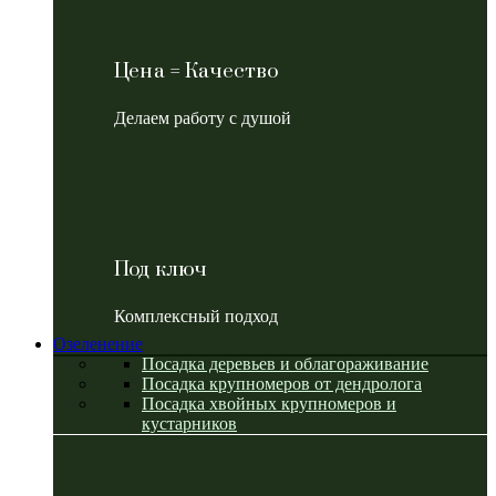
Цена = Качество
Делаем работу с душой
Под ключ
Комплексный подход
Озеленение
Посадка деревьев и облагораживание
Посадка крупномеров от дендролога
Посадка хвойных крупномеров и
кустарников