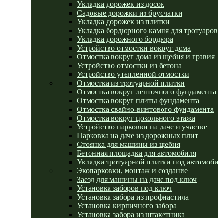
Укладка дорожек из досок
Садовые дорожки из брусчатки
Укладка дорожек из плитки
Укладка бордюрного камня для тротуаров
Укладка дорожного бордюра
Устройство отмостки вокруг дома
Отмостка вокруг дома из щебня и гравия
Устройство отмостки из бетона
Устройство утепленной отмостки
Отмостка из тротуарной плитки
Отмостка вокруг ленточного фундамента
Отмостка вокруг плиты фундамента
Отмостка свайно-винтового фундамента
Отмостка вокруг цокольного этажа
Устройство парковки на даче и участке
Парковка на даче из дорожных плит
Стоянка для машины из щебня
Бетонная площадка для автомобиля
Укладка тротуарной плитки под автомоб
Экопарковки, монтаж и создание
Заезд для машины на даче под ключ
Установка заборов под ключ
Установка забора из профнастила
Установка кирпичного забора
Установка забора из штакетника