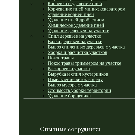
Корчевка и удаление пней
Корчевание пней мини-экскаватором
Удаление корней пней
Удаление пней дроблением
Химическое удаление пней
Удаление деревьев на участке
Спил деревьев на участке
Валка деревьев на участке
Вывоз спиленных деревьев с участка
Уборка и расчистка участков
Покос травы
Покос травы триммером на участке
Раскорчевка участка
Вырубка и спил кустарников
Измельчение веток в щепу
Вывоз мусора с участка
Стоимость уборки территории
Удаление борщевика
Опытные сотрудники