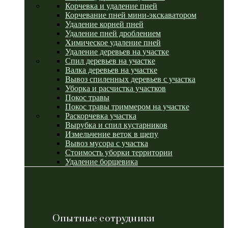
Корчевка и удаление пней
Корчевание пней мини-экскаватором
Удаление корней пней
Удаление пней дроблением
Химическое удаление пней
Удаление деревьев на участке
Спил деревьев на участке
Валка деревьев на участке
Вывоз спиленных деревьев с участка
Уборка и расчистка участков
Покос травы
Покос травы триммером на участке
Раскорчевка участка
Вырубка и спил кустарников
Измельчение веток в щепу
Вывоз мусора с участка
Стоимость уборки территории
Удаление борщевика
Опытные сотрудники