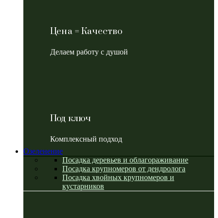
Цена = Качество
Делаем работу с душой
Под ключ
Комплексный подход
Озеленение
Посадка деревьев и облагораживание
Посадка крупномеров от дендролога
Посадка хвойных крупномеров и
кустарников