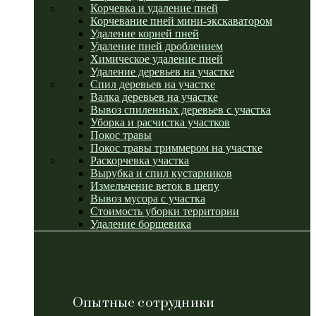
Корчевка и удаление пней
Корчевание пней мини-экскаватором
Удаление корней пней
Удаление пней дроблением
Химическое удаление пней
Удаление деревьев на участке
Спил деревьев на участке
Валка деревьев на участке
Вывоз спиленных деревьев с участка
Уборка и расчистка участков
Покос травы
Покос травы триммером на участке
Раскорчевка участка
Вырубка и спил кустарников
Измельчение веток в щепу
Вывоз мусора с участка
Стоимость уборки территории
Удаление борщевика
Опытные сотрудники