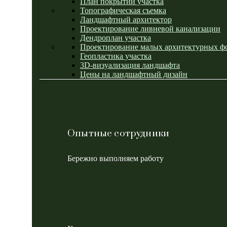
План покрытий участка
Топографическая съемка
Ландшафтный архитектор
Проектирование ливневой канализации
Дендроплан участка
Проектирование малых архитектурных ф
Геопластика участка
3D-визуализация ландшафта
Цены на ландшафтный дизайн
Опытные сотрудники
Бережно выполняем работу