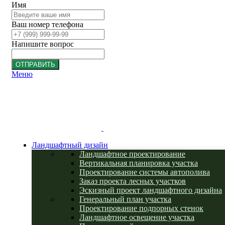
Имя
Ваш номер телефона
Напишите вопрос
ОТПРАВИТЬ
Меню
Ландшафтный дизайн
Ландшафтное проектирование
Вертикальная планировка участка
Проектирование системы автополива
Заказ проекта лесных участков
Эскизный проект ландшафтного дизайна
Генеральный план участка
Проектирование подпорных стенок
Ландшафтное освещение участка