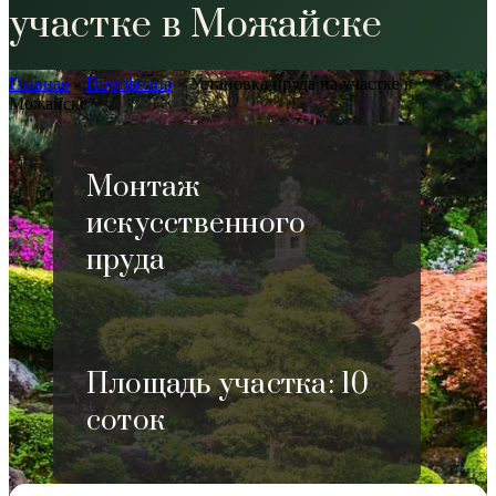
участке в Можайске
Главная
»
Портфолио
»
Установка пруда на участке в
Можайске
Монтаж
искусственного
пруда
Площадь участка: 10
соток