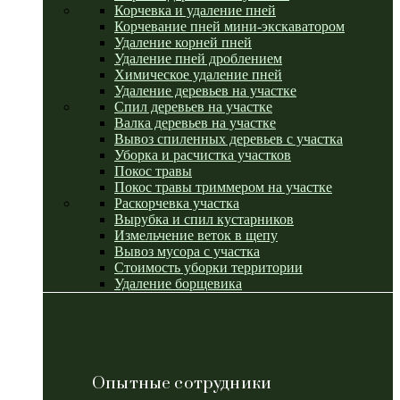
Корчевка и удаление пней
Корчевание пней мини-экскаватором
Удаление корней пней
Удаление пней дроблением
Химическое удаление пней
Удаление деревьев на участке
Спил деревьев на участке
Валка деревьев на участке
Вывоз спиленных деревьев с участка
Уборка и расчистка участков
Покос травы
Покос травы триммером на участке
Раскорчевка участка
Вырубка и спил кустарников
Измельчение веток в щепу
Вывоз мусора с участка
Стоимость уборки территории
Удаление борщевика
Опытные сотрудники