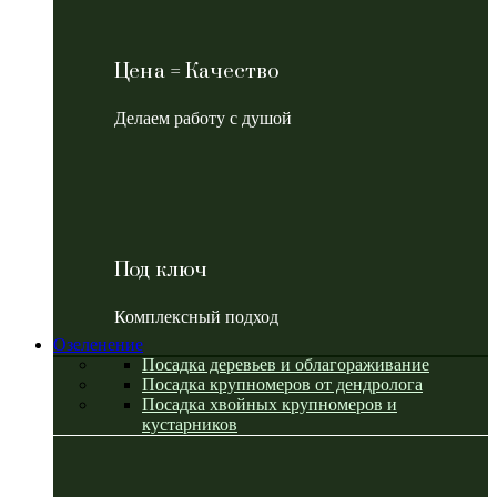
Цена = Качество
Делаем работу с душой
Под ключ
Комплексный подход
Озеленение
Посадка деревьев и облагораживание
Посадка крупномеров от дендролога
Посадка хвойных крупномеров и
кустарников