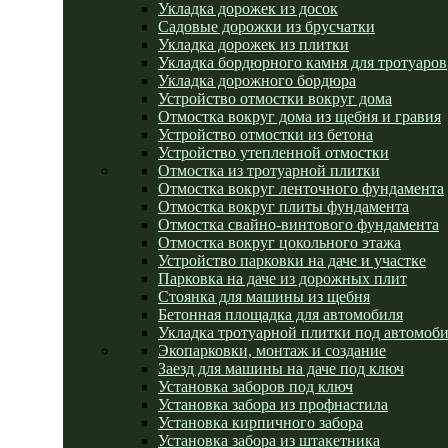
Укладка дорожек из досок
Садовые дорожки из брусчатки
Укладка дорожек из плитки
Укладка бордюрного камня для тротуаров
Укладка дорожного бордюра
Устройство отмостки вокруг дома
Отмостка вокруг дома из щебня и гравия
Устройство отмостки из бетона
Устройство утепленной отмостки
Отмостка из тротуарной плитки
Отмостка вокруг ленточного фундамента
Отмостка вокруг плиты фундамента
Отмостка свайно-винтового фундамента
Отмостка вокруг цокольного этажа
Устройство парковки на даче и участке
Парковка на даче из дорожных плит
Стоянка для машины из щебня
Бетонная площадка для автомобиля
Укладка тротуарной плитки под автомоб
Экопарковки, монтаж и создание
Заезд для машины на даче под ключ
Установка заборов под ключ
Установка забора из профнастила
Установка кирпичного забора
Установка забора из штакетника