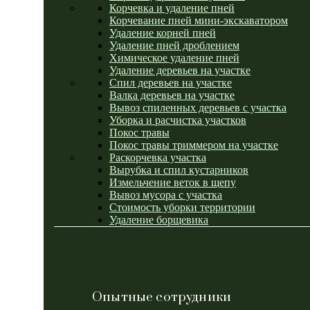
Корчевка и удаление пней
Корчевание пней мини-экскаватором
Удаление корней пней
Удаление пней дроблением
Химическое удаление пней
Удаление деревьев на участке
Спил деревьев на участке
Валка деревьев на участке
Вывоз спиленных деревьев с участка
Уборка и расчистка участков
Покос травы
Покос травы триммером на участке
Раскорчевка участка
Вырубка и спил кустарников
Измельчение веток в щепу
Вывоз мусора с участка
Стоимость уборки территории
Удаление борщевика
Опытные сотрудники