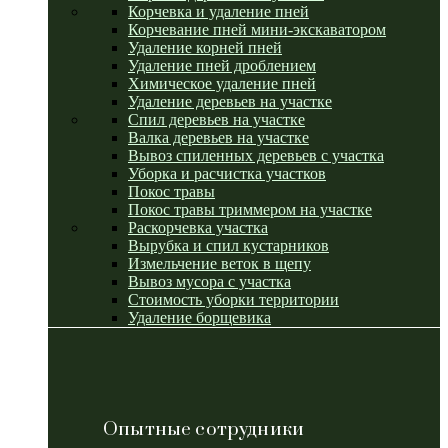
Корчевка и удаление пней
Корчевание пней мини-экскаватором
Удаление корней пней
Удаление пней дроблением
Химическое удаление пней
Удаление деревьев на участке
Спил деревьев на участке
Валка деревьев на участке
Вывоз спиленных деревьев с участка
Уборка и расчистка участков
Покос травы
Покос травы триммером на участке
Раскорчевка участка
Вырубка и спил кустарников
Измельчение веток в щепу
Вывоз мусора с участка
Стоимость уборки территории
Удаление борщевика
Опытные сотрудники