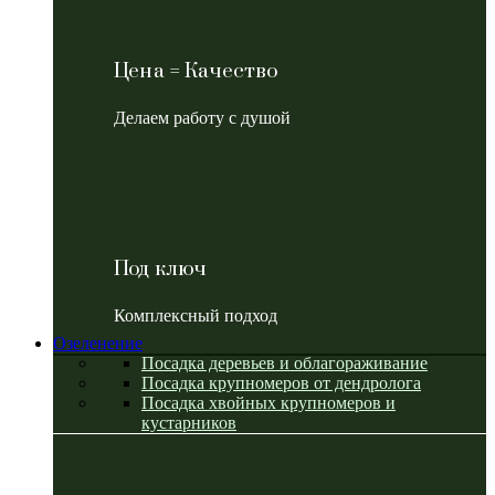
Цена = Качество
Делаем работу с душой
Под ключ
Комплексный подход
Озеленение
Посадка деревьев и облагораживание
Посадка крупномеров от дендролога
Посадка хвойных крупномеров и
кустарников