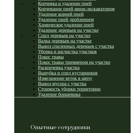
Корчевка и удаление пней
Корчевание пней мини-экскаватором
Удаление корней пней
Удаление пней дроблением
Химическое удаление пней
Удаление деревьев на участке
Спил деревьев на участке
Валка деревьев на участке
Вывоз спиленных деревьев с участка
Уборка и расчистка участков
Покос травы
Покос травы триммером на участке
Раскорчевка участка
Вырубка и спил кустарников
Измельчение веток в щепу
Вывоз мусора с участка
Стоимость уборки территории
Удаление борщевика
Опытные сотрудники