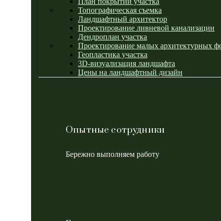
План покрытий участка
Топографическая съемка
Ландшафтный архитектор
Проектирование ливневой канализации
Дендроплан участка
Проектирование малых архитектурных ф
Геопластика участка
3D-визуализация ландшафта
Цены на ландшафтный дизайн
Опытные сотрудники
Бережно выполняем работу