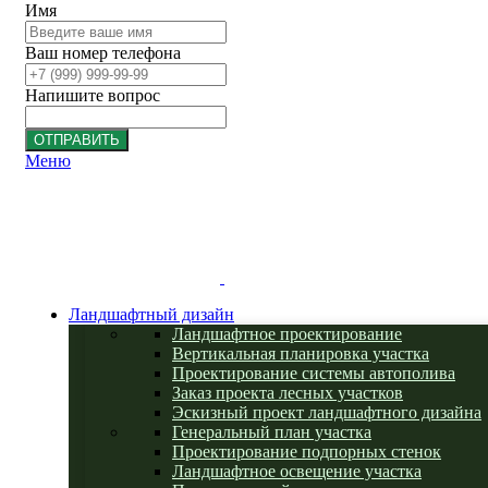
Имя
Ваш номер телефона
Напишите вопрос
ОТПРАВИТЬ
Меню
Ландшафтный дизайн
Ландшафтное проектирование
Вертикальная планировка участка
Проектирование системы автополива
Заказ проекта лесных участков
Эскизный проект ландшафтного дизайна
Генеральный план участка
Проектирование подпорных стенок
Ландшафтное освещение участка