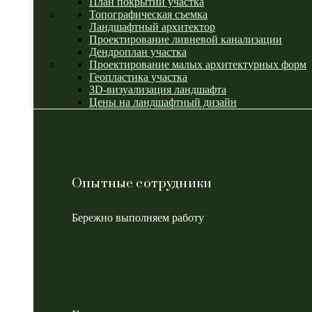
План покрытий участка
Топографическая съемка
Ландшафтный архитектор
Проектирование ливневой канализации
Дендроплан участка
Проектирование малых архитектурных форм
Геопластика участка
3D-визуализация ландшафта
Цены на ландшафтный дизайн
Опытные сотрудники
Бережно выполняем работу