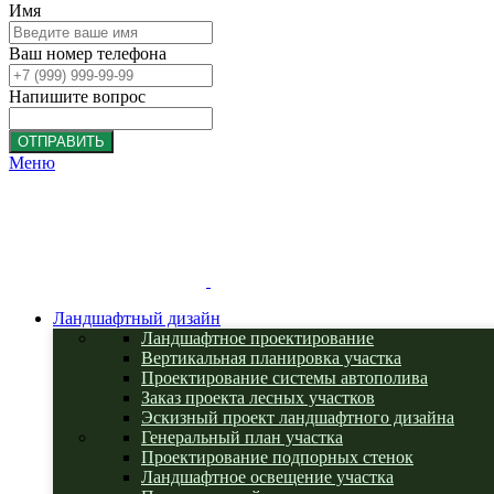
Имя
Ваш номер телефона
Напишите вопрос
ОТПРАВИТЬ
Меню
Ландшафтный дизайн
Ландшафтное проектирование
Вертикальная планировка участка
Проектирование системы автополива
Заказ проекта лесных участков
Эскизный проект ландшафтного дизайна
Генеральный план участка
Проектирование подпорных стенок
Ландшафтное освещение участка