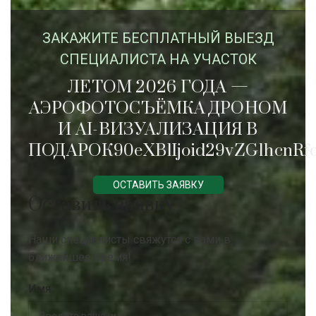
ЗАКАЖИTЕ БЕСПЛАТНЫЙ ВЫЕЗД
СПЕЦИАЛИСТА НА УЧАСТОК
ЛЕТОМ 2026 ГОДА —
АЭРОФОТОСЪЁМКА ДРОНОМ
И AI-ВИЗУАЛИЗАЦИЯ В
ПОДАРОК90eXBlIjoid29vZG1hcnRfc
ОСТАВИТЬ ЗАЯВКУ
Оставить заявку
Наши специалисты свяжутся с вами в
ближайшее время!
Имя