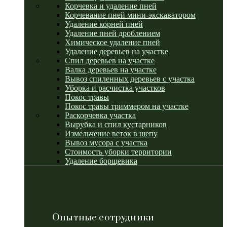
Корчевка и удаление пней
Корчевание пней мини-экскаватором
Удаление корней пней
Удаление пней дроблением
Химическое удаление пней
Удаление деревьев на участке
Спил деревьев на участке
Валка деревьев на участке
Вывоз спиленных деревьев с участка
Уборка и расчистка участков
Покос травы
Покос травы триммером на участке
Раскорчевка участка
Вырубка и спил кустарников
Измельчение веток в щепу
Вывоз мусора с участка
Стоимость уборки территории
Удаление борщевика
Опытные сотрудники