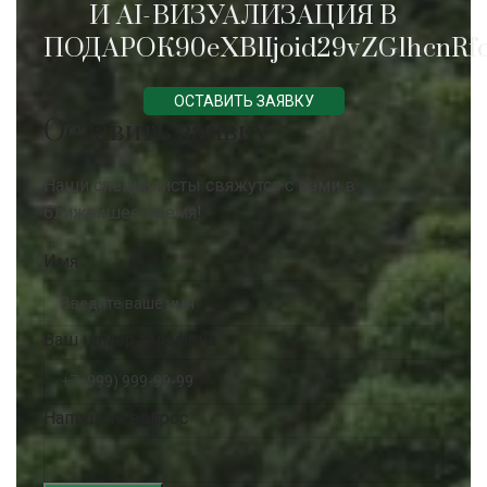
И AI-ВИЗУАЛИЗАЦИЯ В
ПОДАРОК90eXBlIjoid29vZG1hcnRfc
ОСТАВИТЬ ЗАЯВКУ
Оставить заявку
Наши специалисты свяжутся с вами в
ближайшее время!
Имя
Ваш номер телефона
Напишите вопрос