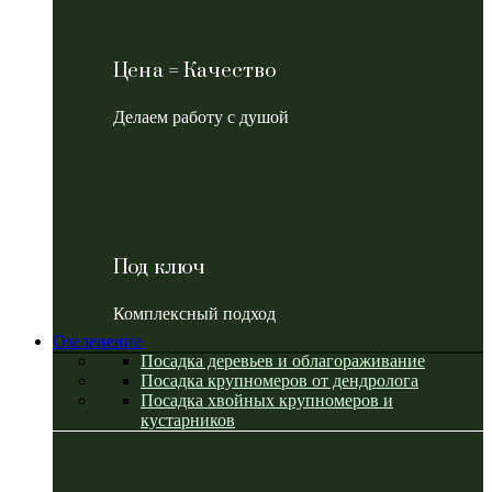
Цена = Качество
Делаем работу с душой
Под ключ
Комплексный подход
Озеленение
Посадка деревьев и облагораживание
Посадка крупномеров от дендролога
Посадка хвойных крупномеров и
кустарников