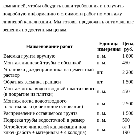
компанией, чтобы обсудить ваши требования и получить
подробную информацию о стоимости работ по монтажу
ливневой канализации. Мы готовы предложить оптимальные
решения по доступным ценам.
Единица
Цена,
Наименование работ
измерения
руб.
Выемка грунта вручную
п. м.
1 800
Монтаж ливневой трубы с обсыпкой
п. м.
450
Установка дождеприемника на цементный
шт.
2 200
раствор
Обратная засыпка траншеи
шт.
1 500
Монтаж лотка водоотводный пластикового
п. м.
450
(в покрытие из плитки)
Монтаж лотка водоотводного
п. м.
2 500
пластикового (в бетонное основание)
Распределение оставшегося грунта
п. м.
1 500
Подрезка трубы водосточной в размер
п. м.
500
Устройство ливневой канализации под
от 1
п. м.
ключ (работа + материалы + 4 колодца)
190