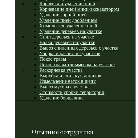
Корчевка и удаление пней
Корчевание пней мини-экскаватором
Удаление корней пней
Удаление пней дроблением
Химическое удаление пней
Удаление деревьев на участке
Спил деревьев на участке
Валка деревьев на участке
Вывоз спиленных деревьев с участка
Уборка и расчистка участков
Покос травы
Покос травы триммером на участке
Раскорчевка участка
Вырубка и спил кустарников
Измельчение веток в щепу
Вывоз мусора с участка
Стоимость уборки территории
Удаление борщевика
Опытные сотрудники