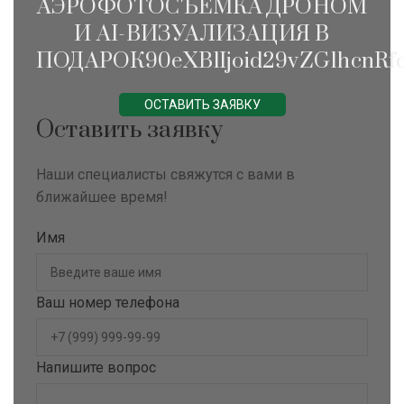
АЭРОФОТОСЪЁМКА ДРОНОМ
И AI-ВИЗУАЛИЗАЦИЯ В
ПОДАРОК90eXBlIjoid29vZG1hcnRfc
ОСТАВИТЬ ЗАЯВКУ
Оставить заявку
Наши специалисты свяжутся с вами в
ближайшее время!
Имя
Ваш номер телефона
Напишите вопрос