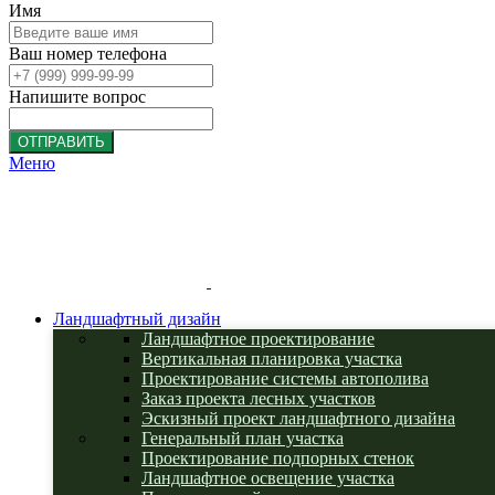
Имя
Ваш номер телефона
Напишите вопрос
ОТПРАВИТЬ
Меню
Ландшафтный дизайн
Ландшафтное проектирование
Вертикальная планировка участка
Проектирование системы автополива
Заказ проекта лесных участков
Эскизный проект ландшафтного дизайна
Генеральный план участка
Проектирование подпорных стенок
Ландшафтное освещение участка