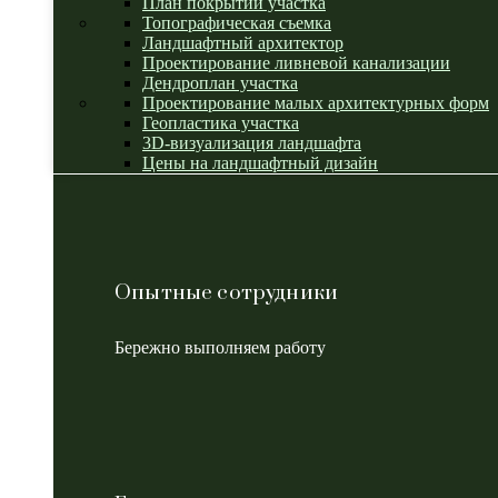
План покрытий участка
Топографическая съемка
Ландшафтный архитектор
Проектирование ливневой канализации
Дендроплан участка
Проектирование малых архитектурных форм
Геопластика участка
3D-визуализация ландшафта
Цены на ландшафтный дизайн
Опытные сотрудники
Бережно выполняем работу