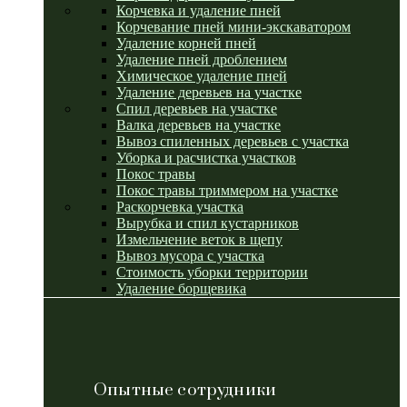
Корчевка и удаление пней
Корчевание пней мини-экскаватором
Удаление корней пней
Удаление пней дроблением
Химическое удаление пней
Удаление деревьев на участке
Спил деревьев на участке
Валка деревьев на участке
Вывоз спиленных деревьев с участка
Уборка и расчистка участков
Покос травы
Покос травы триммером на участке
Раскорчевка участка
Вырубка и спил кустарников
Измельчение веток в щепу
Вывоз мусора с участка
Стоимость уборки территории
Удаление борщевика
Опытные сотрудники