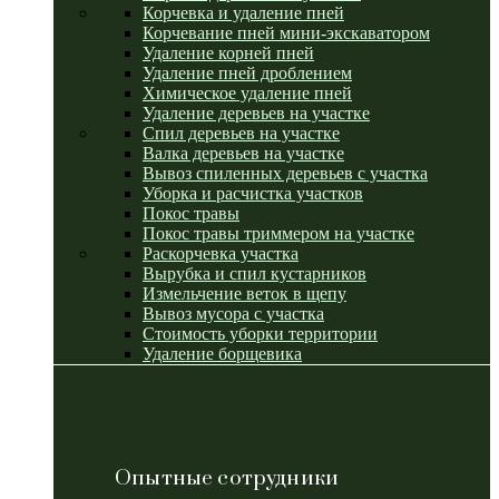
Корчевка и удаление пней
Корчевание пней мини-экскаватором
Удаление корней пней
Удаление пней дроблением
Химическое удаление пней
Удаление деревьев на участке
Спил деревьев на участке
Валка деревьев на участке
Вывоз спиленных деревьев с участка
Уборка и расчистка участков
Покос травы
Покос травы триммером на участке
Раскорчевка участка
Вырубка и спил кустарников
Измельчение веток в щепу
Вывоз мусора с участка
Стоимость уборки территории
Удаление борщевика
Опытные сотрудники