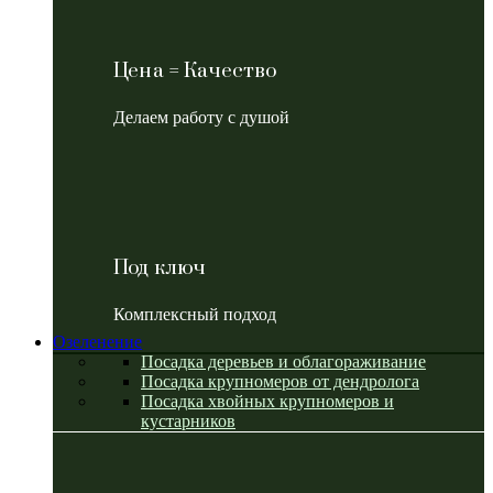
Цена = Качество
Делаем работу с душой
Под ключ
Комплексный подход
Озеленение
Посадка деревьев и облагораживание
Посадка крупномеров от дендролога
Посадка хвойных крупномеров и
кустарников