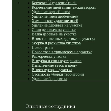
Корчевка и удаление пней
Корчевание пней мини-экскаватором
Удаление корней пней
Удаление пней дроблением
Химическое удаление пней
Удаление деревьев на участке
Спил деревьев на участке
Валка деревьев на участке
Вывоз спиленных деревьев с участка
Уборка и расчистка участков
Покос травы
Покос травы триммером на участке
Раскорчевка участка
Вырубка и спил кустарников
Измельчение веток в щепу
Вывоз мусора с участка
Стоимость уборки территории
Удаление борщевика
Опытные сотрудники