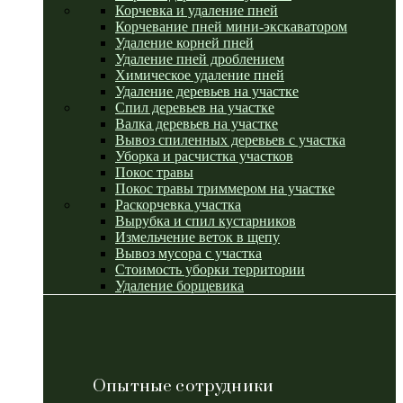
Корчевка и удаление пней
Корчевание пней мини-экскаватором
Удаление корней пней
Удаление пней дроблением
Химическое удаление пней
Удаление деревьев на участке
Спил деревьев на участке
Валка деревьев на участке
Вывоз спиленных деревьев с участка
Уборка и расчистка участков
Покос травы
Покос травы триммером на участке
Раскорчевка участка
Вырубка и спил кустарников
Измельчение веток в щепу
Вывоз мусора с участка
Стоимость уборки территории
Удаление борщевика
Опытные сотрудники