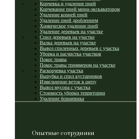
Корчевка и удаление пней
Корчевание пней мини-экскаватором
Удаление корней пней
Удаление пней дроблением
Химическое удаление пней
Удаление деревьев на участке
Спил деревьев на участке
Валка деревьев на участке
Вывоз спиленных деревьев с участка
Уборка и расчистка участков
Покос травы
Покос травы триммером на участке
Раскорчевка участка
Вырубка и спил кустарников
Измельчение веток в щепу
Вывоз мусора с участка
Стоимость уборки территории
Удаление борщевика
Опытные сотрудники