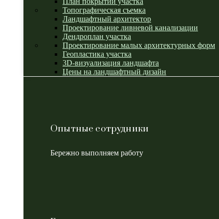
План покрытий участка
Топографическая съемка
Ландшафтный архитектор
Проектирование ливневой канализации
Дендроплан участка
Проектирование малых архитектурных форм
Геопластика участка
3D-визуализация ландшафта
Цены на ландшафтный дизайн
Опытные сотрудники
Бережно выполняем работу