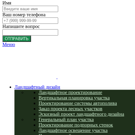
Имя
Ваш номер телефона
Напишите вопрос
ОТПРАВИТЬ
Меню
Ландшафтный дизайн
Ландшафтное проектирование
Вертикальная планировка участка
Проектирование системы автополива
Заказ проекта лесных участков
Эскизный проект ландшафтного дизайна
Генеральный план участка
Проектирование подпорных стенок
Ландшафтное освещение участка