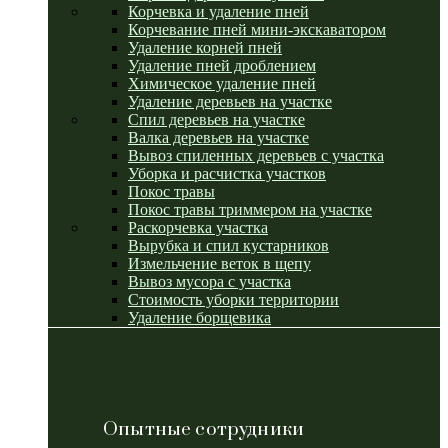
Корчевка и удаление пней
Корчевание пней мини-экскаватором
Удаление корней пней
Удаление пней дроблением
Химическое удаление пней
Удаление деревьев на участке
Спил деревьев на участке
Валка деревьев на участке
Вывоз спиленных деревьев с участка
Уборка и расчистка участков
Покос травы
Покос травы триммером на участке
Раскорчевка участка
Вырубка и спил кустарников
Измельчение веток в щепу
Вывоз мусора с участка
Стоимость уборки территории
Удаление борщевика
Опытные сотрудники