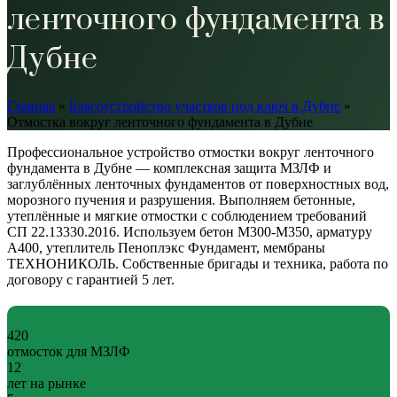
ленточного фундамента в
Дубне
Главная
»
Благоустройство участков под ключ в Дубне
»
Отмостка вокруг ленточного фундамента в Дубне
Профессиональное устройство отмостки вокруг ленточного
фундамента в Дубне — комплексная защита МЗЛФ и
заглублённых ленточных фундаментов от поверхностных вод,
морозного пучения и разрушения. Выполняем бетонные,
утеплённые и мягкие отмостки с соблюдением требований
СП 22.13330.2016. Используем бетон М300-М350, арматуру
А400, утеплитель Пеноплэкс Фундамент, мембраны
ТЕХНОНИКОЛЬ. Собственные бригады и техника, работа по
договору с гарантией 5 лет.
420
отмосток для МЗЛФ
12
лет на рынке