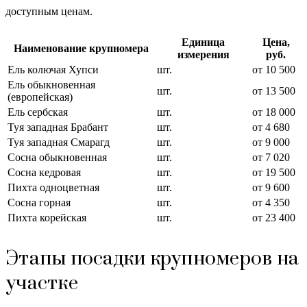
доступным ценам.
Единица
Цена,
Наименование крупномера
измерения
руб.
Ель колючая Хупси
шт.
от 10 500
Ель обыкновенная
шт.
от 13 500
(европейская)
Ель сербская
шт.
от 18 000
Туя западная Брабант
шт.
от 4 680
Туя западная Смарагд
шт.
от 9 000
Сосна обыкновенная
шт.
от 7 020
Сосна кедровая
шт.
от 19 500
Пихта одноцветная
шт.
от 9 600
Сосна горная
шт.
от 4 350
Пихта корейская
шт.
от 23 400
Этапы посадки крупномеров на
участке