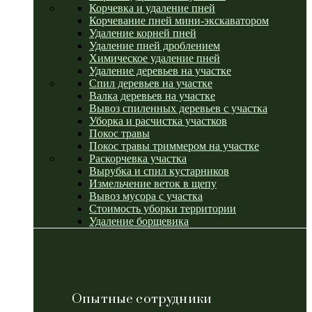
Корчевка и удаление пней
Корчевание пней мини-экскаватором
Удаление корней пней
Удаление пней дроблением
Химическое удаление пней
Удаление деревьев на участке
Спил деревьев на участке
Валка деревьев на участке
Вывоз спиленных деревьев с участка
Уборка и расчистка участков
Покос травы
Покос травы триммером на участке
Раскорчевка участка
Вырубка и спил кустарников
Измельчение веток в щепу
Вывоз мусора с участка
Стоимость уборки территории
Удаление борщевика
Опытные сотрудники