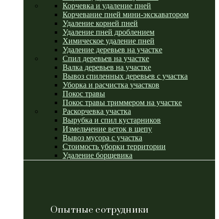
Корчевка и удаление пней
Корчевание пней мини-экскаватором
Удаление корней пней
Удаление пней дроблением
Химическое удаление пней
Удаление деревьев на участке
Спил деревьев на участке
Валка деревьев на участке
Вывоз спиленных деревьев с участка
Уборка и расчистка участков
Покос травы
Покос травы триммером на участке
Раскорчевка участка
Вырубка и спил кустарников
Измельчение веток в щепу
Вывоз мусора с участка
Стоимость уборки территории
Удаление борщевика
Опытные сотрудники