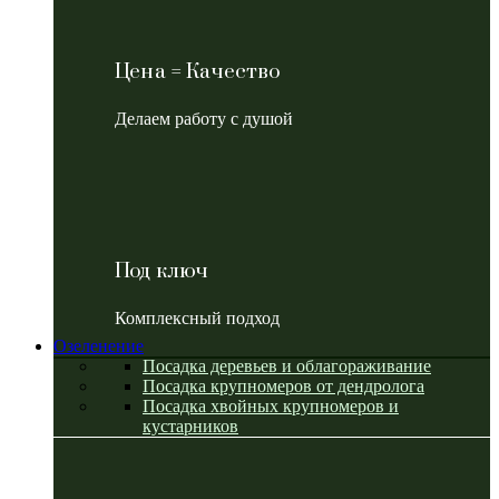
Цена = Качество
Делаем работу с душой
Под ключ
Комплексный подход
Озеленение
Посадка деревьев и облагораживание
Посадка крупномеров от дендролога
Посадка хвойных крупномеров и
кустарников