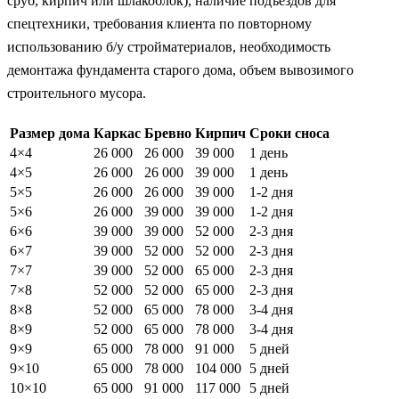
сруб, кирпич или шлакоблок), наличие подъездов для
спецтехники, требования клиента по повторному
использованию б/у стройматериалов, необходимость
демонтажа фундамента старого дома, объем вывозимого
строительного мусора.
Размер дома
Каркас
Бревно
Кирпич
Сроки сноса
4×4
26 000
26 000
39 000
1 день
4×5
26 000
26 000
39 000
1 день
5×5
26 000
26 000
39 000
1-2 дня
5×6
26 000
39 000
39 000
1-2 дня
6×6
39 000
39 000
52 000
2-3 дня
6×7
39 000
52 000
52 000
2-3 дня
7×7
39 000
52 000
65 000
2-3 дня
7×8
52 000
52 000
65 000
2-3 дня
8×8
52 000
65 000
78 000
3-4 дня
8×9
52 000
65 000
78 000
3-4 дня
9×9
65 000
78 000
91 000
5 дней
9×10
65 000
78 000
104 000
5 дней
10×10
65 000
91 000
117 000
5 дней