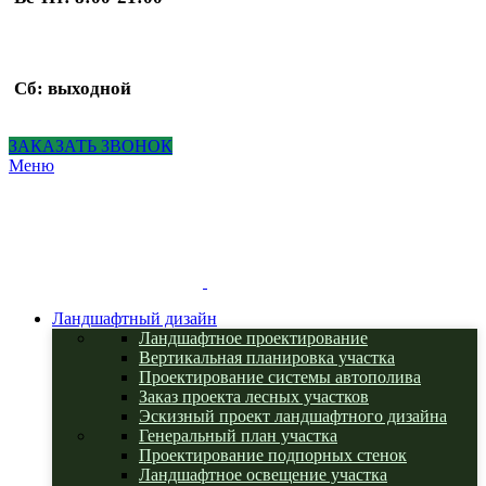
Сб: выходной
ЗАКАЗАТЬ ЗВОНОК
Меню
Ландшафтный дизайн
Ландшафтное проектирование
Вертикальная планировка участка
Проектирование системы автополива
Заказ проекта лесных участков
Эскизный проект ландшафтного дизайна
Генеральный план участка
Проектирование подпорных стенок
Ландшафтное освещение участка