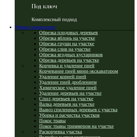
Под ключ
Комплексный подход
Уборка территории
Обрезка плодовых деревьев
Обрезка яблонь на участке
Обрезка груши на участке
Обрезка слив на участке
Обрезка ягодных кустарников
Обрезка деревьев на участке
Корчевка и удаление пней
Корчевание пней мини-экскаватором
Удаление корней пней
Удаление пней дроблением
Химическое удаление пней
Удаление деревьев на участке
Спил деревьев на участке
Валка деревьев на участке
Вывоз спиленных деревьев с участка
Уборка и расчистка участков
Покос травы
Покос травы триммером на участке
Раскорчевка участка