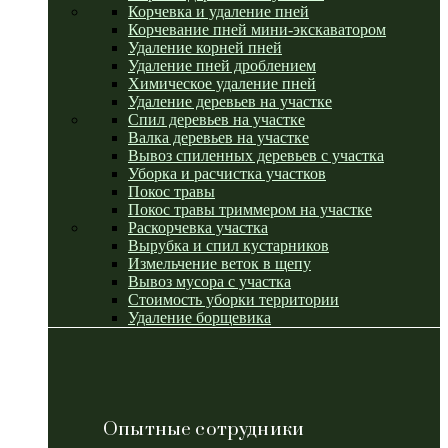
Корчевка и удаление пней
Корчевание пней мини-экскаватором
Удаление корней пней
Удаление пней дроблением
Химическое удаление пней
Удаление деревьев на участке
Спил деревьев на участке
Валка деревьев на участке
Вывоз спиленных деревьев с участка
Уборка и расчистка участков
Покос травы
Покос травы триммером на участке
Раскорчевка участка
Вырубка и спил кустарников
Измельчение веток в щепу
Вывоз мусора с участка
Стоимость уборки территории
Удаление борщевика
Опытные сотрудники