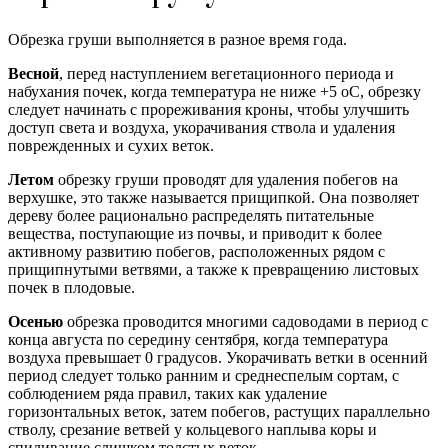
Обрезка груши выполняется в разное время года.
Весной
, перед наступлением вегетационного периода и
набухания почек, когда температура не ниже +5 оС, обрезку
следует начинать с прореживания кроны, чтобы улучшить
доступ света и воздуха, укорачивания ствола и удаления
поврежденных и сухих веток.
Летом
обрезку груши проводят для удаления побегов на
верхушке, это также называется прищипкой. Она позволяет
дереву более рационально распределять питательные
вещества, поступающие из почвы, и приводит к более
активному развитию побегов, расположенных рядом с
прищипнутыми ветвями, а также к превращению листовых
почек в плодовые.
Осенью
обрезка проводится многими садоводами в период с
конца августа по середину сентября, когда температура
воздуха превышает 0 градусов. Укорачивать ветки в осенний
период следует только ранним и среднеспелым сортам, с
соблюдением ряда правил, таких как удаление
горизонтальных веток, затем побегов, растущих параллельно
стволу, срезание ветвей у кольцевого наплыва коры и
спиливание слишком толстых веток.