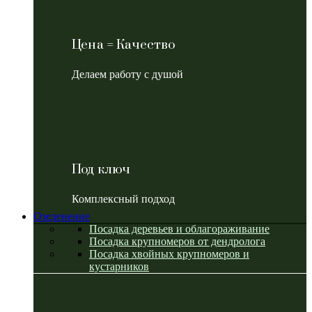
Цена = Качество
Делаем работу с душой
Под ключ
Комплексный подход
Озеленение
Посадка деревьев и облагораживание
Посадка крупномеров от дендролога
Посадка хвойных крупномеров и
кустарников