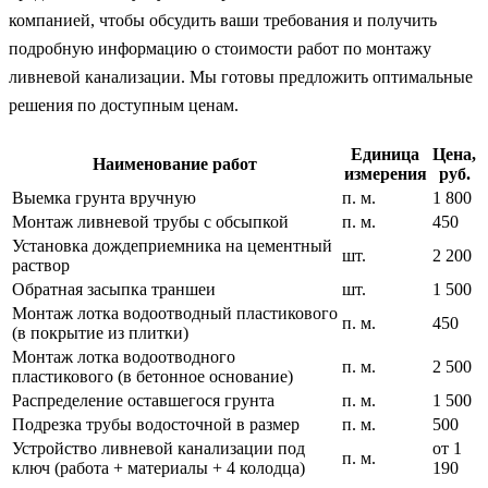
компанией, чтобы обсудить ваши требования и получить
подробную информацию о стоимости работ по монтажу
ливневой канализации. Мы готовы предложить оптимальные
решения по доступным ценам.
Единица
Цена,
Наименование работ
измерения
руб.
Выемка грунта вручную
п. м.
1 800
Монтаж ливневой трубы с обсыпкой
п. м.
450
Установка дождеприемника на цементный
шт.
2 200
раствор
Обратная засыпка траншеи
шт.
1 500
Монтаж лотка водоотводный пластикового
п. м.
450
(в покрытие из плитки)
Монтаж лотка водоотводного
п. м.
2 500
пластикового (в бетонное основание)
Распределение оставшегося грунта
п. м.
1 500
Подрезка трубы водосточной в размер
п. м.
500
Устройство ливневой канализации под
от 1
п. м.
ключ (работа + материалы + 4 колодца)
190