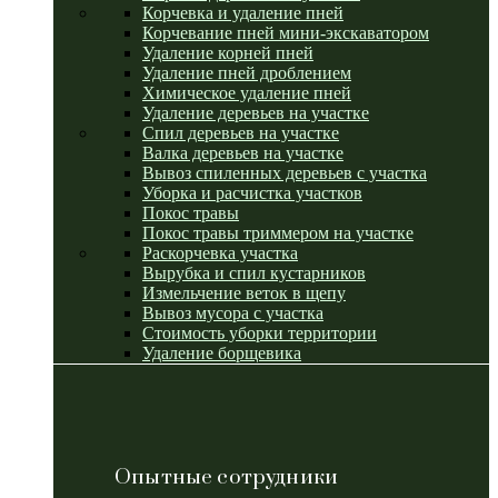
Корчевка и удаление пней
Корчевание пней мини-экскаватором
Удаление корней пней
Удаление пней дроблением
Химическое удаление пней
Удаление деревьев на участке
Спил деревьев на участке
Валка деревьев на участке
Вывоз спиленных деревьев с участка
Уборка и расчистка участков
Покос травы
Покос травы триммером на участке
Раскорчевка участка
Вырубка и спил кустарников
Измельчение веток в щепу
Вывоз мусора с участка
Стоимость уборки территории
Удаление борщевика
Опытные сотрудники