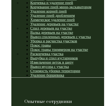
Корчевка и удаление пней
Корчевание пней мини-экскаватором
Удаление корней пней
Удаление пней дроблением
Химическое удаление пней
Удаление деревьев на участке
Спил деревьев на участке
Валка деревьев на участке
Вывоз спиленных деревьев с участка
Уборка и расчистка участков
Покос травы
Покос травы триммером на участке
Раскорчевка участка
Вырубка и спил кустарников
Измельчение веток в щепу
Вывоз мусора с участка
Стоимость уборки территории
Удаление борщевика
Опытные сотрудники