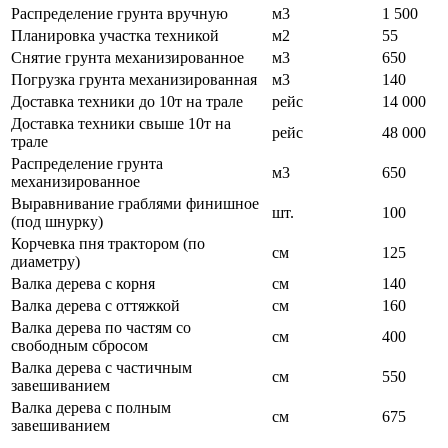
Распределение грунта вручную
м3
1 500
Планировка участка техникой
м2
55
Снятие грунта механизированное
м3
650
Погрузка грунта механизированная
м3
140
Доставка техники до 10т на трале
рейс
14 000
Доставка техники свыше 10т на
рейс
48 000
трале
Распределение грунта
м3
650
механизированное
Выравнивание граблями финишное
шт.
100
(под шнурку)
Корчевка пня трактором (по
см
125
диаметру)
Валка дерева с корня
см
140
Валка дерева с оттяжкой
см
160
Валка дерева по частям со
см
400
свободным сбросом
Валка дерева с частичным
см
550
завешиванием
Валка дерева с полным
см
675
завешиванием