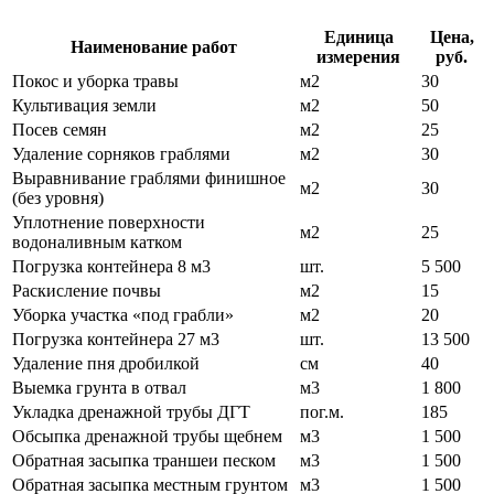
Единица
Цена,
Наименование работ
измерения
руб.
Покос и уборка травы
м2
30
Культивация земли
м2
50
Посев семян
м2
25
Удаление сорняков граблями
м2
30
Выравнивание граблями финишное
м2
30
(без уровня)
Уплотнение поверхности
м2
25
водоналивным катком
Погрузка контейнера 8 м3
шт.
5 500
Раскисление почвы
м2
15
Уборка участка «под грабли»
м2
20
Погрузка контейнера 27 м3
шт.
13 500
Удаление пня дробилкой
см
40
Выемка грунта в отвал
м3
1 800
Укладка дренажной трубы ДГТ
пог.м.
185
Обсыпка дренажной трубы щебнем
м3
1 500
Обратная засыпка траншеи песком
м3
1 500
Обратная засыпка местным грунтом
м3
1 500