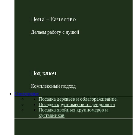
Цена = Качество
Делаем работу с душой
Под ключ
Комплексный подход
Озеленение
Посадка деревьев и облагораживание
Посадка крупномеров от дендролога
Посадка хвойных крупномеров и
кустарников