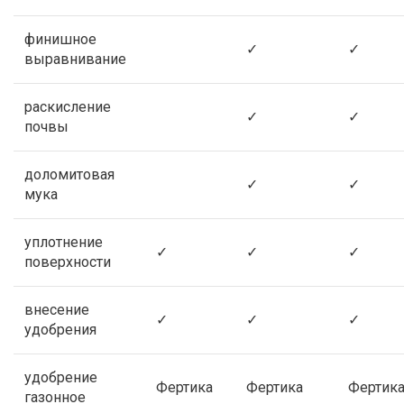
финишное
✓
✓
выравнивание
раскисление
✓
✓
почвы
доломитовая
✓
✓
мука
уплотнение
✓
✓
✓
поверхности
внесение
✓
✓
✓
удобрения
удобрение
Фертика
Фертика
Фертик
газонное