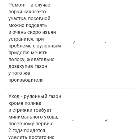
Ремонт - в случае
порчи какого-то
участка, посевной
можно подсеять
и очень скоро изъян
устранится, при
✓
-
проблеме с рулонным
придется менять
полосу, желательно
дозакупив газон
у того же
производителя
Уход - рулонный газон
кроме полива
и стрижки требует
минимального ухода,
-
✓
посевному первые
2 года придется
уделить достаточно