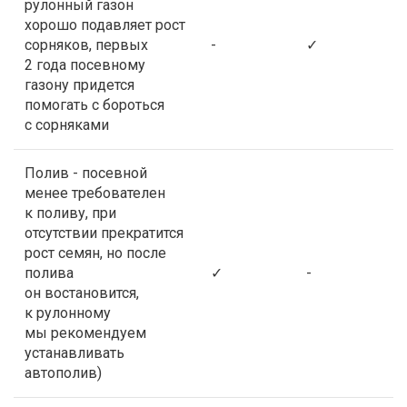
рулонный газон
хорошо подавляет рост
сорняков, первых
-
✓
2 года посевному
газону придется
помогать с бороться
с сорняками
Полив - посевной
менее требователен
к поливу, при
отсутствии прекратится
рост семян, но после
полива
✓
-
он востановится,
к рулонному
мы рекомендуем
устанавливать
автополив)