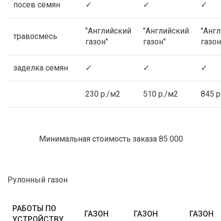
посев семян
✓
✓
✓
"Английский
"Английский
"Анг
травосмесь
газон"
газон"
газон
заделка семян
✓
✓
✓
230 р./м2
510 р./м2
845 р
Минимальная стоимость заказа 85 000
Рулонный газон
РАБОТЫ ПО
ГАЗОН
ГАЗОН
ГАЗОН
УСТРОЙСТВУ