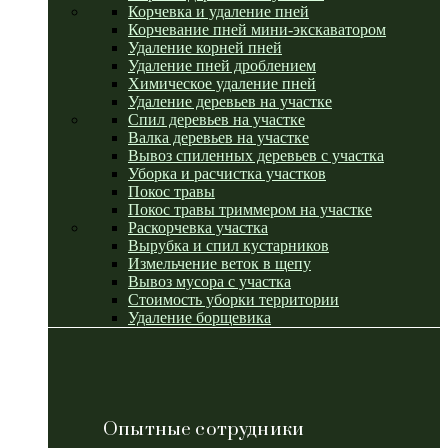
Корчевка и удаление пней
Корчевание пней мини-экскаватором
Удаление корней пней
Удаление пней дроблением
Химическое удаление пней
Удаление деревьев на участке
Спил деревьев на участке
Валка деревьев на участке
Вывоз спиленных деревьев с участка
Уборка и расчистка участков
Покос травы
Покос травы триммером на участке
Раскорчевка участка
Вырубка и спил кустарников
Измельчение веток в щепу
Вывоз мусора с участка
Стоимость уборки территории
Удаление борщевика
Опытные сотрудники