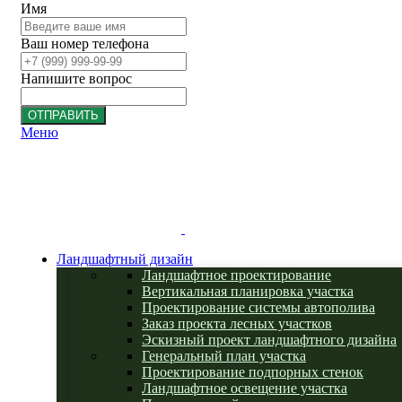
Имя
Ваш номер телефона
Напишите вопрос
ОТПРАВИТЬ
Меню
Ландшафтный дизайн
Ландшафтное проектирование
Вертикальная планировка участка
Проектирование системы автополива
Заказ проекта лесных участков
Эскизный проект ландшафтного дизайна
Генеральный план участка
Проектирование подпорных стенок
Ландшафтное освещение участка