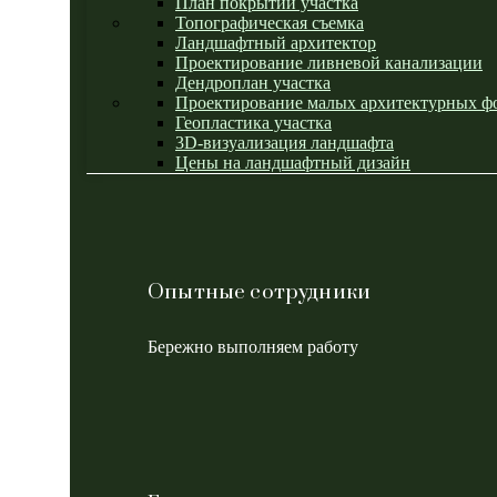
План покрытий участка
Топографическая съемка
Ландшафтный архитектор
Проектирование ливневой канализации
Дендроплан участка
Проектирование малых архитектурных ф
Геопластика участка
3D-визуализация ландшафта
Цены на ландшафтный дизайн
Опытные сотрудники
Бережно выполняем работу