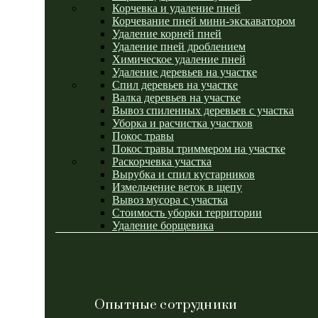
Корчевка и удаление пней
Корчевание пней мини-экскаватором
Удаление корней пней
Удаление пней дроблением
Химическое удаление пней
Удаление деревьев на участке
Спил деревьев на участке
Валка деревьев на участке
Вывоз спиленных деревьев с участка
Уборка и расчистка участков
Покос травы
Покос травы триммером на участке
Раскорчевка участка
Вырубка и спил кустарников
Измельчение веток в щепу
Вывоз мусора с участка
Стоимость уборки территории
Удаление борщевика
Опытные сотрудники