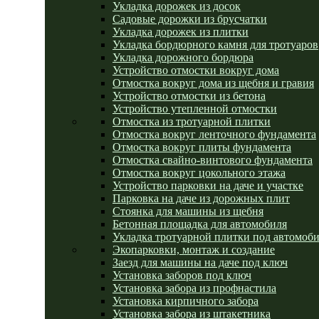
Укладка дорожек из досок
Садовые дорожки из брусчатки
Укладка дорожек из плитки
Укладка бордюрного камня для тротуаров
Укладка дорожного бордюра
Устройство отмостки вокруг дома
Отмостка вокруг дома из щебня и гравия
Устройство отмостки из бетона
Устройство утепленной отмостки
Отмостка из тротуарной плитки
Отмостка вокруг ленточного фундамента
Отмостка вокруг плиты фундамента
Отмостка свайно-винтового фундамента
Отмостка вокруг цокольного этажа
Устройство парковки на даче и участке
Парковка на даче из дорожных плит
Стоянка для машины из щебня
Бетонная площадка для автомобиля
Укладка тротуарной плитки под автомоб
Экопарковки, монтаж и создание
Заезд для машины на даче под ключ
Установка заборов под ключ
Установка забора из профнастила
Установка кирпичного забора
Установка забора из штакетника