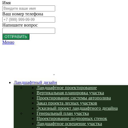
Имя
Ваш номер телефона
Напишите вопрос
ОТПРАВИТЬ
Меню
Ландшафтный дизайн
Ландшафтное проектирование
Вертикальная планировка участка
Проектирование системы автополива
Заказ проекта лесных участков
Эскизный проект ландшафтного дизайна
Генеральный план участка
Проектирование подпорных стенок
Ландшафтное освещение участка