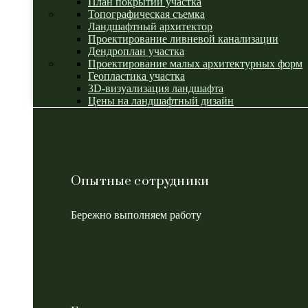
План покрытий участка
Топографическая съемка
Ландшафтный архитектор
Проектирование ливневой канализации
Дендроплан участка
Проектирование малых архитектурных форм
Геопластика участка
3D-визуализация ландшафта
Цены на ландшафтный дизайн
Опытные сотрудники
Бережно выполняем работу