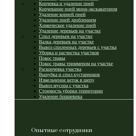
Корчевка и удаление пней
Корчевание пней мини-экскаватором
Удаление корней пней
Удаление пней дроблением
Химическое удаление пней
Удаление деревьев на участке
Спил деревьев на участке
Валка деревьев на участке
Вывоз спиленных деревьев с участка
Уборка и расчистка участков
Покос травы
Покос травы триммером на участке
Раскорчевка участка
Вырубка и спил кустарников
Измельчение веток в щепу
Вывоз мусора с участка
Стоимость уборки территории
Удаление борщевика
Опытные сотрудники