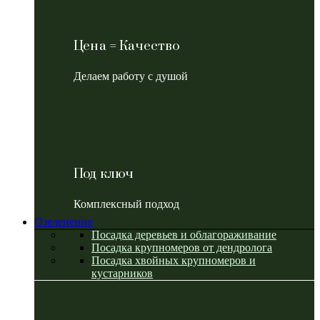
Цена = Качество
Делаем работу с душой
Под ключ
Комплексный подход
Озеленение
Посадка деревьев и облагораживание
Посадка крупномеров от дендролога
Посадка хвойных крупномеров и
кустарников