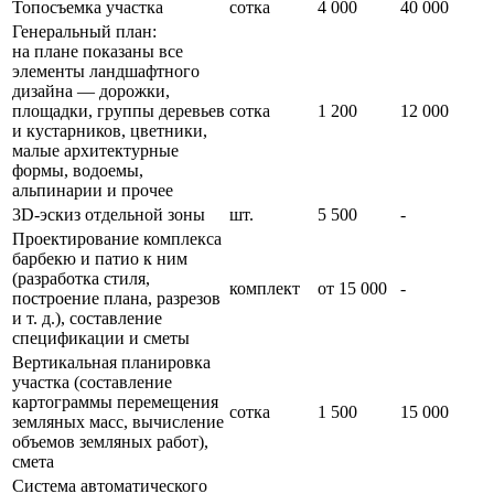
Топосъемка участка
сотка
4 000
40 000
Генеральный план:
на плане показаны все
элементы ландшафтного
дизайна — дорожки,
площадки, группы деревьев
сотка
1 200
12 000
и кустарников, цветники,
малые архитектурные
формы, водоемы,
альпинарии и прочее
3D-эскиз отдельной зоны
шт.
5 500
-
Проектирование комплекса
барбекю и патио к ним
(разработка стиля,
комплект
от 15 000
-
построение плана, разрезов
и т. д.), составление
спецификации и сметы
Вертикальная планировка
участка (составление
картограммы перемещения
сотка
1 500
15 000
земляных масс, вычисление
объемов земляных работ),
смета
Система автоматического