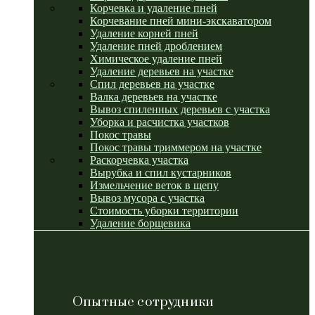
Корчевка и удаление пней
Корчевание пней мини-экскаватором
Удаление корней пней
Удаление пней дроблением
Химическое удаление пней
Удаление деревьев на участке
Спил деревьев на участке
Валка деревьев на участке
Вывоз спиленных деревьев с участка
Уборка и расчистка участков
Покос травы
Покос травы триммером на участке
Раскорчевка участка
Вырубка и спил кустарников
Измельчение веток в щепу
Вывоз мусора с участка
Стоимость уборки территории
Удаление борщевика
Опытные сотрудники