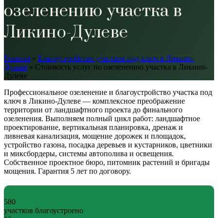
озеленению участка в
Ликино-Дулеве
Главная
»
Благоустройство участков под ключ в Ликино-
Дулеве
»
Стоимость услуг по озеленению участка в Ликино-
Дулеве
Профессиональное озеленение и благоустройство участка под
ключ в Ликино-Дулеве — комплексное преображение
территории от ландшафтного проекта до финального
озеленения. Выполняем полный цикл работ: ландшафтное
проектирование, вертикальная планировка, дренаж и
ливневая канализация, мощение дорожек и площадок,
устройство газона, посадка деревьев и кустарников, цветники
и миксбордеры, системы автополива и освещения.
Собственное проектное бюро, питомник растений и бригады
мощения. Гарантия 5 лет по договору.
580
участков благоустроено