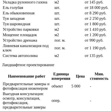
Укладка рулонного газона
м2
от 145 руб.
Ель голубая
шт.
от 18 000 руб.
Ель обыкновенная
шт.
от 8 290 руб.
Туя западная
шт.
от 2 250 руб.
Туя шаровидная
шт.
от 1 800 руб.
Устройство парковки
м2
от 1 410 руб.
Мощение площадок
м2
от 1 200 руб.
Устройство дренажа
пог. м.
от 990 руб.
Ливневая канализация под
пог. м.
от 1 190 руб.
ключ
Система автополива
м2
от 135 руб.
Ландшафтное проектирование
Единица
Мин.
Наименование работ
Цена
измерения
стоимость
Предварительные замеры и
объект
5 000
-
фотофиксация инженером
Выездная консультация:
осмотр, консультация,
опер.
-
фотофиксация,
предварительные замеры