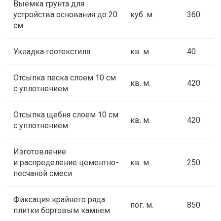
Выемка грунта для
устройства основания до 20
куб. м.
360
см
Укладка геотекстиля
кв. м.
40
Отсыпка песка слоем 10 см
кв. м.
420
с уплотнением
Отсыпка щебня слоем 10 см
кв. м.
420
с уплотнением
Изготовление
и распределение цементно-
кв. м.
250
песчаной смеси
Фиксация крайнего ряда
пог. м.
850
плитки бортовым камнем