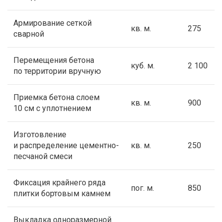
Армирование сеткой
кв. м.
275
сварной
Перемещения бетона
куб. м.
2 100
по территории вручную
Приемка бетона слоем
кв. м.
900
10 см с уплотнением
Изготовление
и распределение цементно-
кв. м.
250
песчаной смеси
Фиксация крайнего ряда
пог. м.
850
плитки бортовым камнем
Выкладка одноразмерной