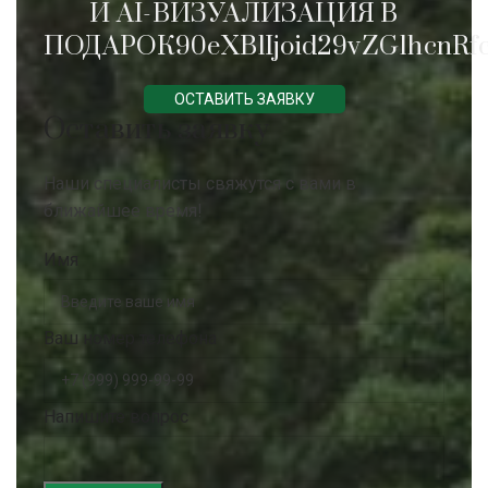
И AI-ВИЗУАЛИЗАЦИЯ В
ПОДАРОК90eXBlIjoid29vZG1hcnRfc
ОСТАВИТЬ ЗАЯВКУ
Оставить заявку
Наши специалисты свяжутся с вами в
ближайшее время!
Имя
Ваш номер телефона
Напишите вопрос