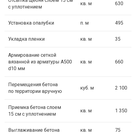
Отсыпка щебня слоем 15 см
кв. м
630
с уплотнением
Установка опалубки
п. м
495
Укладка пленки
кв. м
35
Армирование сеткой
вязанной из арматуры А500
кв. м
660
d10 мм
Перемещения бетона
куб. м
2 100
по территории вручную
Приемка бетона слоем
кв. м
1 350
15 см с уплотнением
Выглаживание бетона
кв. м
75