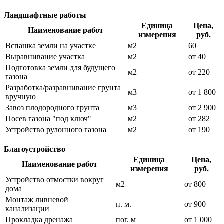
Ландшафтные работы
Единица
Цена,
Наименование работ
измерения
руб.
Вспашка земли на участке
м2
60
Выравнивание участка
м2
от 40
Подготовка земли для будущего
м2
от 220
газона
Разработка/разравнивание грунта
м3
от 1 800
вручную
Завоз плодородного грунта
м3
от 2 900
Посев газона "под ключ"
м2
от 282
Устройство рулонного газона
м2
от 190
Благоустройство
Единица
Цена,
Наименование работ
измерения
руб.
Устройство отмостки вокруг
м2
от 800
дома
Монтаж ливневой
п. м.
от 900
канализации
Прокладка дренажа
пог. м
от 1 000