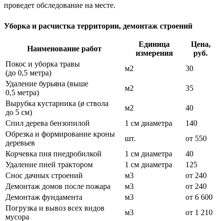
проведет обследование на месте.
Уборка и расчистка территории, демонтаж строений
Единица
Цена,
Наименование работ
измерения
руб.
Покос и уборка травы
м2
30
(до 0,5 метра)
Удаление бурьяна (выше
м2
35
0,5 метра)
Вырубка кустарника (ø ствола
м2
40
до 5 см)
Спил дерева бензопилой
1 см диаметра
140
Обрезка и формирование кроны
шт.
от 550
деревьев
Корчевка пня пнедробилкой
1 см диаметра
40
Удаление пней трактором
1 см диаметра
125
Снос дачных строений
м3
от 240
Демонтаж домов после пожара
м3
от 240
Демонтаж фундамента
м3
от 6 600
Погрузка и вывоз всех видов
м3
от 1 210
мусора