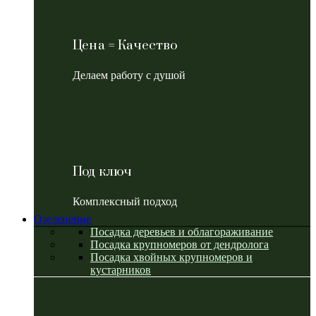
Цена = Качество
Делаем работу с душой
Под ключ
Комплексный подход
Озеленение
Посадка деревьев и облагораживание
Посадка крупномеров от дендролога
Посадка хвойных крупномеров и
кустарников