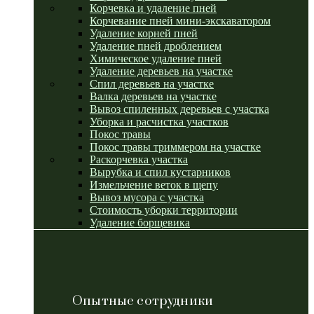
Корчевка и удаление пней
Корчевание пней мини-экскаватором
Удаление корней пней
Удаление пней дроблением
Химическое удаление пней
Удаление деревьев на участке
Спил деревьев на участке
Валка деревьев на участке
Вывоз спиленных деревьев с участка
Уборка и расчистка участков
Покос травы
Покос травы триммером на участке
Раскорчевка участка
Вырубка и спил кустарников
Измельчение веток в щепу
Вывоз мусора с участка
Стоимость уборки территории
Удаление борщевика
Опытные сотрудники