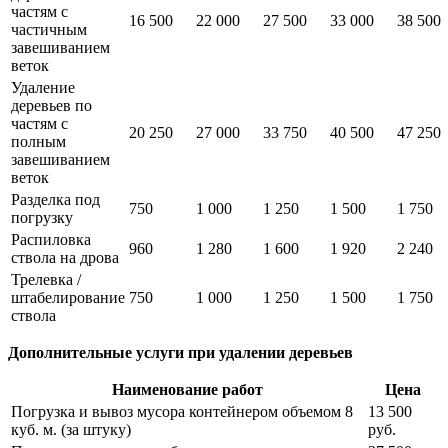
частям с
16 500
22 000
27 500
33 000
38 500
частичным
завешиванием
веток
Удаление
деревьев по
частям с
20 250
27 000
33 750
40 500
47 250
полным
завешиванием
веток
Разделка под
750
1 000
1 250
1 500
1 750
погрузку
Распиловка
960
1 280
1 600
1 920
2 240
ствола на дрова
Трелевка /
штабелирование
750
1 000
1 250
1 500
1 750
ствола
Дополнительные услуги при удалении деревьев
Наименование работ
Цена
Погрузка и вывоз мусора контейнером объемом 8
13 500
куб. м. (за штуку)
руб.