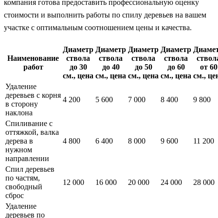
компания готова предоставить профессиональную оценку
стоимости и выполнить работы по спилу деревьев на вашем
участке с оптимальным соотношением цены и качества.
Диаметр
Диаметр
Диаметр
Диаметр
Диаме
Наименование
ствола
ствола
ствола
ствола
ствол
работ
до 30
до 40
до 50
до 60
от 60
см., цена
см., цена
см., цена
см., цена
см., це
Удаление
деревьев с корня
4 200
5 600
7 000
8 400
9 800
в сторону
наклона
Спиливание с
оттяжкой, валка
дерева в
4 800
6 400
8 000
9 600
11 200
нужном
направлении
Спил деревьев
по частям,
12 000
16 000
20 000
24 000
28 000
свободный
сброс
Удаление
деревьев по