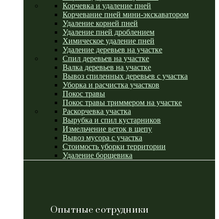
Корчевка и удаление пней
Корчевание пней мини-экскаватором
Удаление корней пней
Удаление пней дроблением
Химическое удаление пней
Удаление деревьев на участке
Спил деревьев на участке
Валка деревьев на участке
Вывоз спиленных деревьев с участка
Уборка и расчистка участков
Покос травы
Покос травы триммером на участке
Раскорчевка участка
Вырубка и спил кустарников
Измельчение веток в щепу
Вывоз мусора с участка
Стоимость уборки территории
Удаление борщевика
Опытные сотрудники