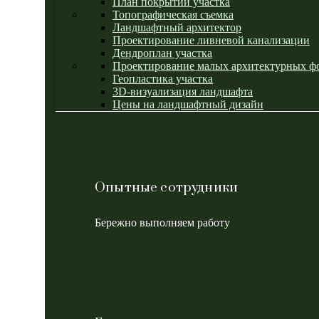
План покрытий участка
Топографическая съемка
Ландшафтный архитектор
Проектирование ливневой канализации
Дендроплан участка
Проектирование малых архитектурных ф
Геопластика участка
3D-визуализация ландшафта
Цены на ландшафтный дизайн
Опытные сотрудники
Бережно выполняем работу