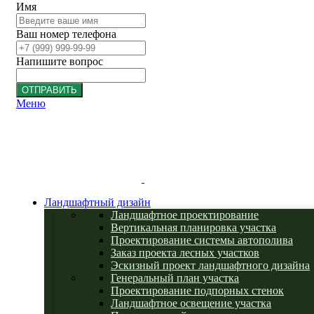
Имя
Ваш номер телефона
Напишите вопрос
ОТПРАВИТЬ
Меню
Ландшафтный дизайн
Ландшафтное проектирование
Вертикальная планировка участка
Проектирование системы автополива
Заказ проекта лесных участков
Эскизный проект ландшафтного дизайна
Генеральный план участка
Проектирование подпорных стенок
Ландшафтное освещение участка