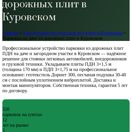
дорожных плит в
Куровском
Главная
»
Благоустройство участков под ключ в Куровском
»
Парковка на даче из дорожных плит в Куровском
Профессиональное устройство парковки из дорожных плит
ПДН на даче и загородном участке в Куровском — надёжное
решение для стоянки легковых автомобилей, внедорожников
и грузовой техники. Укладываем плиты ПДН 3×1,5 м
(толщина 170 мм) и ПДП 3×1,75 м на профессиональное
основание: геотекстиль Дорнит 300, песчаная подушка 30-40
см с послойным уплотнением виброплитой. Доставка и
монтаж манипулятором. Собственная техника, гарантия 5 лет
по договору.
320
парковок на плитах
12
лет на рынке
5