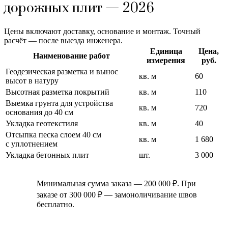
дорожных плит — 2026
Цены включают доставку, основание и монтаж. Точный
расчёт — после выезда инженера.
Единица
Цена,
Наименование работ
измерения
руб.
Геодезическая разметка и вынос
кв. м
60
высот в натуру
Высотная разметка покрытий
кв. м
110
Выемка грунта для устройства
кв. м
720
основания до 40 см
Укладка геотекстиля
кв. м
40
Отсыпка песка слоем 40 см
кв. м
1 680
с уплотнением
Укладка бетонных плит
шт.
3 000
Минимальная сумма заказа — 200 000 ₽. При
заказе от 300 000 ₽ — замоноличивание швов
бесплатно.