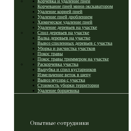
Корчевка и удаление пней
Корчевание пней мини-экскаватором
Удаление корней пней
Удаление пней дроблением
Химическое удаление пней
Удаление деревьев на участке
Спил деревьев на участке
Валка деревьев на участке
Вывоз спиленных деревьев с участка
Уборка и расчистка участков
Покос травы
Покос травы триммером на участке
Раскорчевка участка
Вырубка и спил кустарников
Измельчение веток в щепу
Вывоз мусора с участка
Стоимость уборки территории
Удаление борщевика
Опытные сотрудники