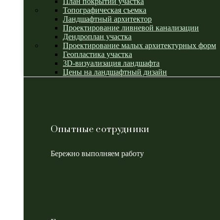
План покрытий участка
Топографическая съемка
Ландшафтный архитектор
Проектирование ливневой канализации
Дендроплан участка
Проектирование малых архитектурных форм
Геопластика участка
3D-визуализация ландшафта
Цены на ландшафтный дизайн
Опытные сотрудники
Бережно выполняем работу