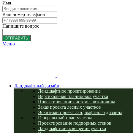
Имя
Ваш номер телефона
Напишите вопрос
ОТПРАВИТЬ
Меню
Ландшафтный дизайн
Ландшафтное проектирование
Вертикальная планировка участка
Проектирование системы автополива
Заказ проекта лесных участков
Эскизный проект ландшафтного дизайна
Генеральный план участка
Проектирование подпорных стенок
Ландшафтное освещение участка