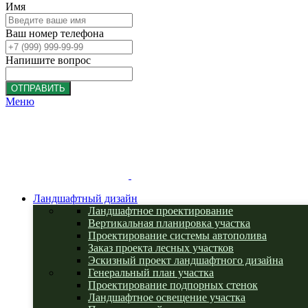
Имя
Ваш номер телефона
Напишите вопрос
ОТПРАВИТЬ
Меню
Ландшафтный дизайн
Ландшафтное проектирование
Вертикальная планировка участка
Проектирование системы автополива
Заказ проекта лесных участков
Эскизный проект ландшафтного дизайна
Генеральный план участка
Проектирование подпорных стенок
Ландшафтное освещение участка