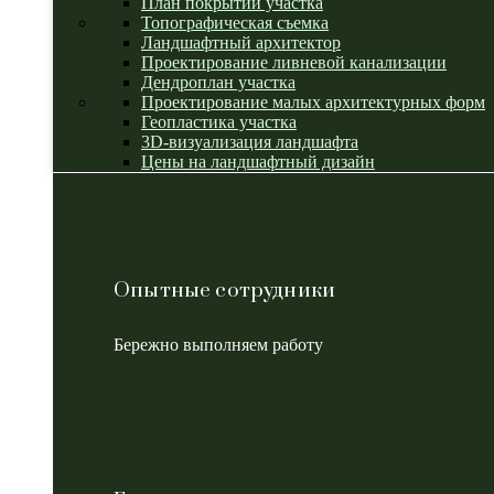
План покрытий участка
Топографическая съемка
Ландшафтный архитектор
Проектирование ливневой канализации
Дендроплан участка
Проектирование малых архитектурных форм
Геопластика участка
3D-визуализация ландшафта
Цены на ландшафтный дизайн
Опытные сотрудники
Бережно выполняем работу