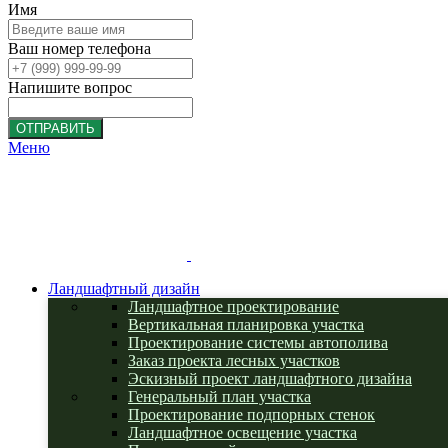
Имя
Ваш номер телефона
Напишите вопрос
ОТПРАВИТЬ
Меню
Ландшафтный дизайн
Ландшафтное проектирование
Вертикальная планировка участка
Проектирование системы автополива
Заказ проекта лесных участков
Эскизный проект ландшафтного дизайна
Генеральный план участка
Проектирование подпорных стенок
Ландшафтное освещение участка