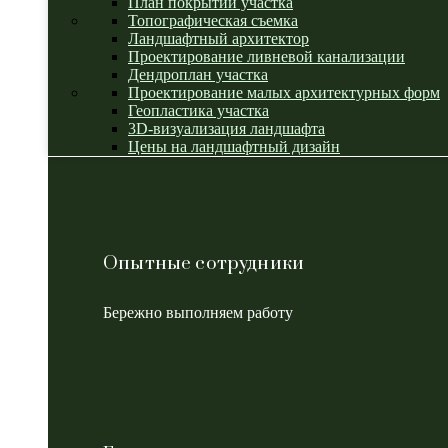
План покрытий участка
Топографическая съемка
Ландшафтный архитектор
Проектирование ливневой канализации
Дендроплан участка
Проектирование малых архитектурных форм
Геопластика участка
3D-визуализация ландшафта
Цены на ландшафтный дизайн
Опытные сотрудники
Бережно выполняем работу